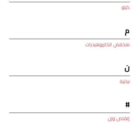
كيتو
م
منخفض الكاربوهيدرات
ن
نباتية
#
إنقاص وزن