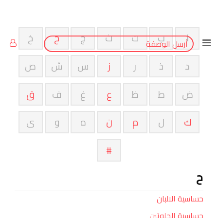
ا
ب
ت
ث
ج
ح
خ
أرسل الوصفة
د
ذ
ر
ز
س
ش
ص
ض
ط
ظ
ع
غ
ف
ق
ك
ل
م
ن
ه
و
ى
#
ح
حساسية الالبان
حساسية الجلوتين