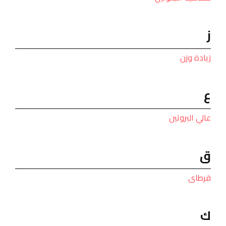
ز
زيادة وزن
ع
عالي البروتين
ق
قرطاى
ك