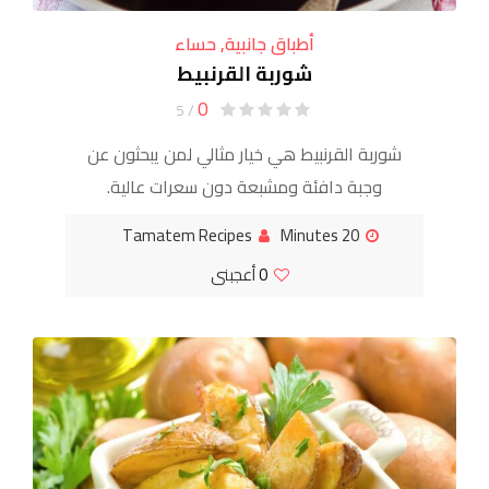
أطباق جانبية
,
حساء
شوربة القرنبيط
0
/ 5
شوربة القرنبيط هي خيار مثالي لمن يبحثون عن
وجبة دافئة ومشبعة دون سعرات عالية.
تحتوي على الألياف والفيتامينات وتُحضّر
Tamatem Recipes
20 Minutes
بمكونات بسيطة تجعلها مناسبة للغداء أو
0
أعجبنى