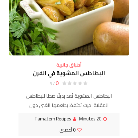
أطباق جانبية
البطاطس المشوية في الفرن
0
/ 5
البطاطس المشوية تُعد بديلًا صحيًا للبطاطس
المقلية، حيث تحتفظ بطعمها الغني دون
دهون زائدة. تُحضَّر بقشرها للحصول على
Tamatem Recipes
20 Minutes
الألياف، ويمكن تقديمها كطبق جانبي مع
0
أعجبنى
البروتين