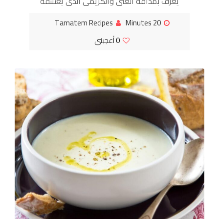
يُعرف بمذاقه الغني والكريمي الذي يعشقه
الكبار والصغار على حد سواء. يتكون هذا
Tamatem Recipes
20 Minutes
الطبق من معكرونة صغيرة الحجم (عادةً
0
أعجبنى