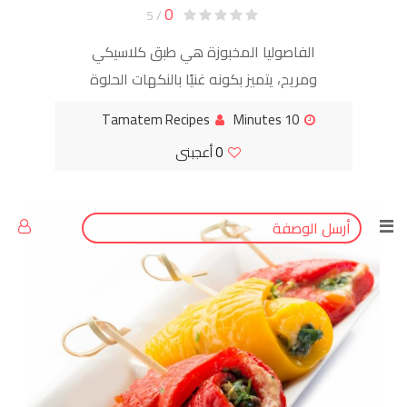
0
/ 5
الفاصوليا المخبوزة هي طبق كلاسيكي
ومريح، يتميز بكونه غنيًا بالنكهات الحلوة
والمالحة والمدخنة (حسب الإضافات). تُطهى
Tamatem Recipes
10 Minutes
الفاصوليا ببطء في صلصة طماطم سميكة
0
أعجبنى
وغنية مع الدبس
أرسل الوصفة