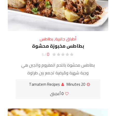
أطباق جانبية
,
بطاطس
بطاطس مخبوزة محشوة
0
/ 5
بطاطس محشوة باللحم المفروم والجبن هي
وجبة شهية ومُرضية تجمع بين طراوة
البطاطس المخبوزة في الفرن وغنى حشوة
Tamatem Recipes
20 Minutes
اللحم المفروم المتبلة بالصلصة والجبن
0
أعجبنى
الذائب. تُعد