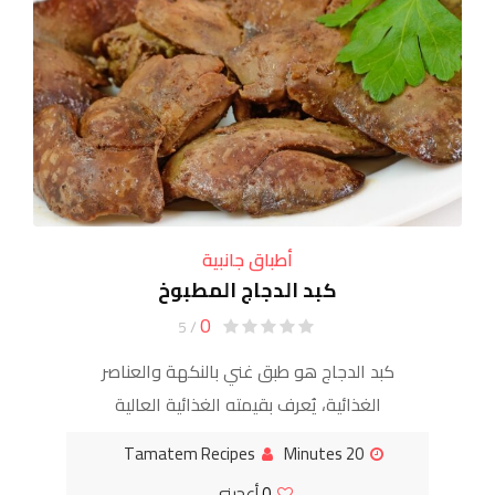
أطباق جانبية
كبد الدجاج المطبوخ
0
/ 5
كبد الدجاج هو طبق غني بالنكهة والعناصر
الغذائية، يُعرف بقيمته الغذائية العالية
وسهولة وسرعة تحضيره. يمكن طهيه بطرق
Tamatem Recipes
20 Minutes
متعددة، سواء كان مقلياً مع البصل والثوم
0
أعجبنى