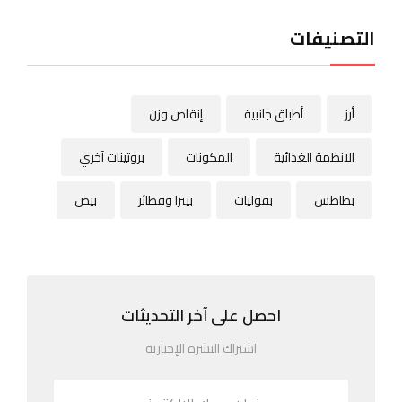
التصنيفات
أرز
أطباق جانبية
إنقاص وزن
الانظمة الغذائية
المكونات
بروتينات آخري
بطاطس
بقوليات
بيتزا وفطائر
بيض
احصل على آخر التحديثات
اشتراك النشرة الإخبارية