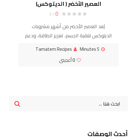
العصير الأخضر ( الديتوكس)
0
/ 5
يُعد العصير الأخضر من أشهر مشروبات
الديتوكس لتنقية الجسم، تعزيز الطاقة، ودعم
الجهازين الهضمي والمناعي. يحتوي على
Tamatem Recipes
5 Minutes
مكونات طبيعية غنية بالفيتامينات، المعادن،
0
أعجبنى
والألياف، ويمتاز بمذاقه
أحدث الوصفات