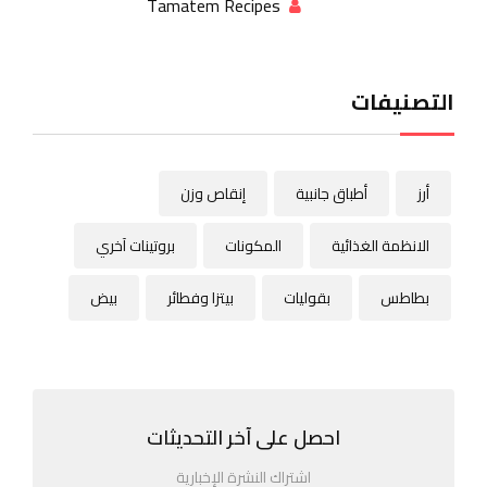
Tamatem Recipes
التصنيفات
أرز
أطباق جانبية
إنقاص وزن
الانظمة الغذائية
المكونات
بروتينات آخري
بطاطس
بقوليات
بيتزا وفطائر
بيض
احصل على آخر التحديثات
اشتراك النشرة الإخبارية