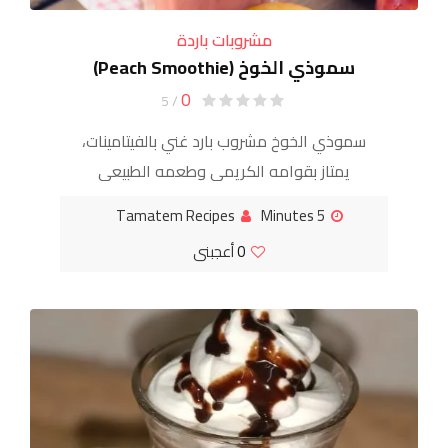
مشروبات باردة
سموذي الخوخ (Peach Smoothie)
0
/ 5
سموذي الخوخ مشروب بارد غني بالفيتامينات،
يمتاز بقوامه الكريمي وطعمه الطبيعي
الحلو. يمكن تحضيره بالحليب أو اللبن الزبادي
Tamatem Recipes
5 Minutes
ويُعدّ خيارًا رائعًا للفطور أو بعد التمارين.
0
أعجبنى