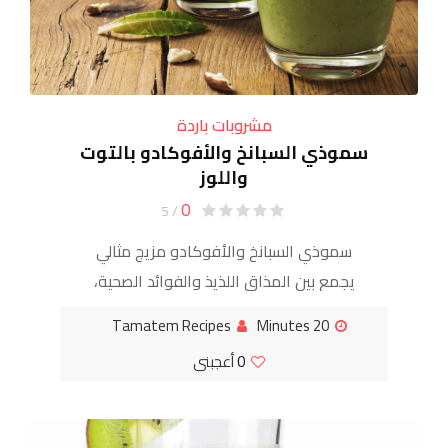
مشروبات باردة
سموذي السبانخ والأفوكادو بالتوت
واللوز
0
/ 5
سموذي السبانخ والأفوكادو مزيج مثالي
يجمع بين المذاق اللذيذ والفوائد الصحية،
بفضل غناه بالفيتامينات، الألياف، والدهون
Tamatem Recipes
20 Minutes
الصحية. يُعد هذا المشروب خيارًا مثاليًا لبدء
0
أعجبنى
اليوم بطاقة