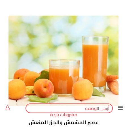
أرسل الوصفة
مشروبات باردة
عصير المشمش والجزر المنعش