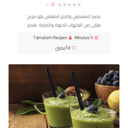
0
/ 5
عصير المشمش والجزر المنعش هو مزيج
مثالي من النكهات الحلوة والترابية، يقدم
تجربة منعشة وغنية بالعناصر الغذائية. هذا
Tamatem Recipes
5 Minutes
العصير هو خيار ممتاز لبداية يوم مليء
0
أعجبنى