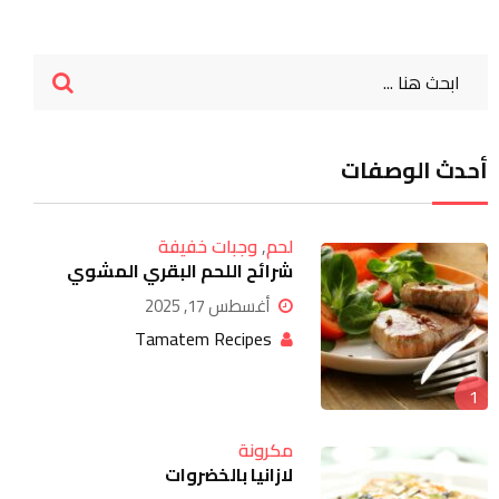
أحدث الوصفات
Google+
لحم
,
وجبات خفيفة
LinkedIn
شرائح اللحم البقري المشوي
Whatsapp
أغسطس 17, 2025
Tamatem Recipes
StumbleUpon
Tumblr
1
Pinterest
مكرونة
لازانيا بالخضروات