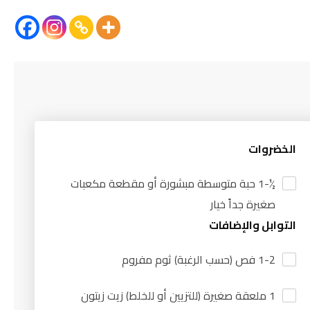
الخضروات
½-1 حبة متوسطة مبشورة أو مقطعة مكعبات
صغيرة جداً خيار
التوابل والإضافات
1-2 فص (حسب الرغبة) ثوم مفروم
1 ملعقة صغيرة (للتزيين أو للخلط) زيت زيتون