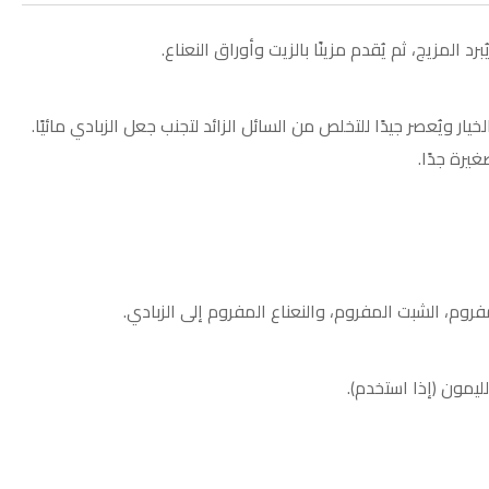
رد المزيج، ثم يُقدم مزينًا بالزيت وأوراق النعناع.
الخيار ويُعصر جيدًا للتخلص من السائل الزائد لتجنب جعل الزبادي مائيًا.
يرة جدًا.
مفروم، الشبت المفروم، والنعناع المفروم إلى الزبادي.
لليمون (إذا استخدم).