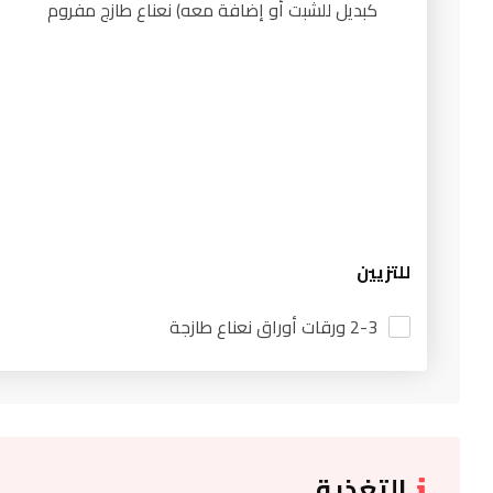
كبديل للشبت أو إضافة معه) نعناع طازج مفروم
للتزيين
2-3 ورقات أوراق نعناع طازجة
التغذية