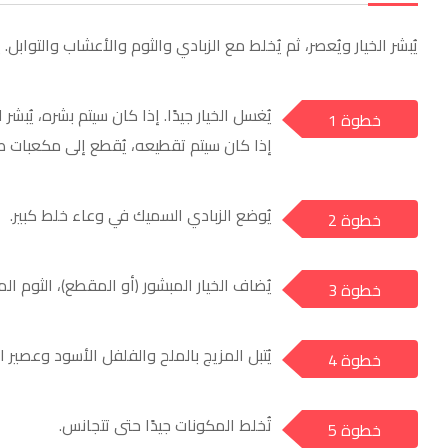
يُبشر الخيار ويُعصر، ثم يُخلط مع الزبادي والثوم والأعشاب والتوابل. يُب
يُغسل الخيار جيدًا. إذا كان سيتم بشره، يُبشر 
خطوة 1
a
إذا كان سيتم تقطيعه، يُقطع إلى مكعبات صغ
يُوضع الزبادي السميك في وعاء خلط كبير.
خطوة 2
a
يُضاف الخيار المبشور (أو المقطع)، الثوم ال
خطوة 3
a
يُتبل المزيج بالملح والفلفل الأسود وعصير ا
خطوة 4
a
تُخلط المكونات جيدًا حتى تتجانس.
خطوة 5
a