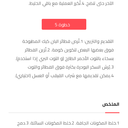
الآخر حتى تنضج. 4.تُكرر العملية مع باقي الخليط.
خطوة 5
a
التقديم والتزيين: 1.تُرص فطائر البان كيك المطبوخة
فوق بعضها البعض لتكوين كومة. 2.تُزين الفطائر
بسخاء بالتوت الأحمر الطازج (و التوت البري إذا استخدم).
3.يُرش السكر البودرة بكثرة فوق الفطائر والتوت
4.يمكن تقديمها مع شراب القيقب أو العسل (اختياري).
الملخص
1.خلط المكونات الجافة. 2.خلط المكونات السائلة. 3.دمج