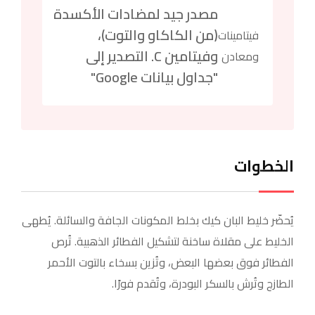
مصدر جيد لمضادات الأكسدة
(من الكاكاو والتوت)،
فيتامينات
وفيتامين C. التصدير إلى
ومعادن
"جداول بيانات Google"
الخطوات
يُحضّر خليط البان كيك بخلط المكونات الجافة والسائلة. يُطهى
الخليط على مقلاة ساخنة لتشكيل الفطائر الذهبية. تُرص
الفطائر فوق بعضها البعض، وتُزين بسخاء بالتوت الأحمر
الطازج وتُرش بالسكر البودرة، وتُقدم فورًا.