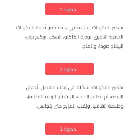
خطوة 1
a
تحضير المكونات الجافة: في وعاء كبير، تُخلط المكونات
الجافة: الدقيق، بودرة الكاكاو، السكر، البيكنج بودر،
البيكنج صودا، والملح.
خطوة 2
a
تحضير المكونات السائلة: في وعاء منفصل، تُخفق
البيضة، ثم يُضاف الحليب، الزيت (أو الزبدة المذابة)،
وخلاصة الفانيليا، ويُقلب المزيج حتى يتجانس.
خطوة 3
a