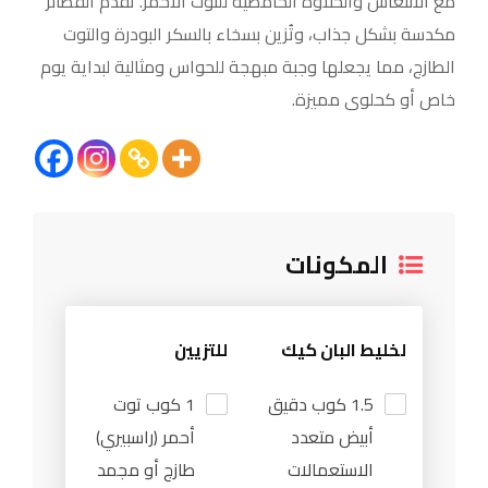
مع الانتعاش والحلاوة الحامضية للتوت الأحمر. تُقدم الفطائر
مكدسة بشكل جذاب، وتُزين بسخاء بالسكر البودرة والتوت
الطازج، مما يجعلها وجبة مبهجة للحواس ومثالية لبداية يوم
خاص أو كحلوى مميزة.
المكونات
لخليط البان كيك
للتزيين
1.5 كوب دقيق
1 كوب توت
أبيض متعدد
أحمر (راسبيري)
الاستعمالات
طازج أو مجمد