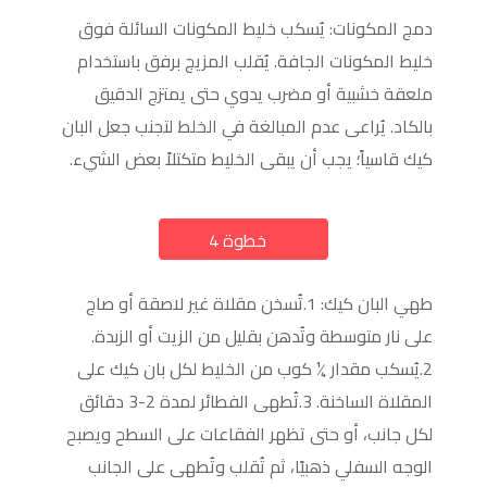
دمج المكونات: يُسكب خليط المكونات السائلة فوق
خليط المكونات الجافة. يُقلب المزيج برفق باستخدام
ملعقة خشبية أو مضرب يدوي حتى يمتزج الدقيق
بالكاد. يُراعى عدم المبالغة في الخلط لتجنب جعل البان
كيك قاسياً؛ يجب أن يبقى الخليط متكتلاً بعض الشيء.
خطوة 4
a
طهي البان كيك: 1.تُسخن مقلاة غير لاصقة أو صاج
على نار متوسطة وتُدهن بقليل من الزيت أو الزبدة.
2.يُسكب مقدار ¼ كوب من الخليط لكل بان كيك على
المقلاة الساخنة. 3.تُطهى الفطائر لمدة 2-3 دقائق
لكل جانب، أو حتى تظهر الفقاعات على السطح ويصبح
الوجه السفلي ذهبيًا، ثم تُقلب وتُطهى على الجانب