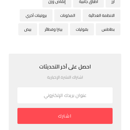
أرز
أطباق جانبية
إنقاص وزن
الانظمة الغذائية
المكونات
بروتينات آخري
بطاطس
بقوليات
بيتزا وفطائر
بيض
احصل على آخر التحديثات
اشتراك النشرة الإخبارية
اشترك