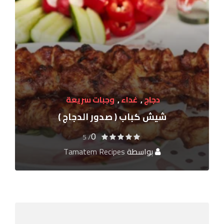
دجاج
,
غداء
,
وجبات سريعة
شيش كباب ( صدور الدجاج )
0
/ 5
بواسطة
Tamatem Recipes