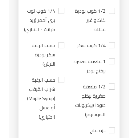
1/2 كوب بودرة
1/4 كوب توت
كاكاو غير
بري أحمر (ريد
محلاة
كرانت - اختياري)
1/4 كوب سكر
حسب الرغبة
سكر بودرة
1 ملعقة صغيرة
(للرش)
بيكنج بودر
حسب الرغبة
1/2 ملعقة
شراب القيقب
صغيرة بيكنج
(Maple Syrup)
صودا (بيكربونات
أو عسل
الصوديوم)
(اختياري)
ذرة ملح