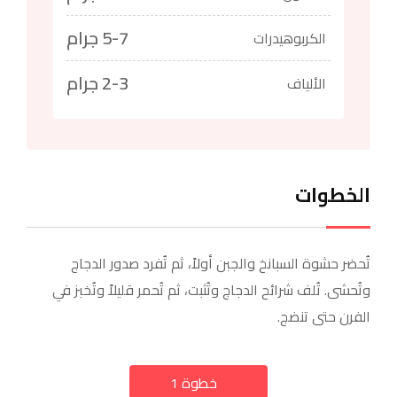
5-7 جرام
الكربوهيدرات
2-3 جرام
الألياف
الخطوات
تُحضر حشوة السبانخ والجبن أولاً، ثم تُفرد صدور الدجاج
وتُحشى. تُلف شرائح الدجاج وتُثبت، ثم تُحمر قليلاً وتُخبز في
الفرن حتى تنضج.
خطوة 1
a