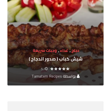
دجاج
,
غداء
,
وجبات سريعة
شيش كباب ( صدور الدجاج )
0
/ 5
بواسطة
Tamatem Recipes