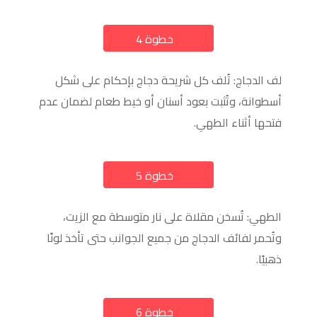
خطوة 4
a
لف الدجاج: تُلف كل شريحة دجاج بإحكام على شكل
أسطوانة، وتُثبت بعود أسنان أو خيط طعام لضمان عدم
فتحها أثناء الطهي.
خطوة 5
a
الطهي: تُسخن مقلاة على نار متوسطة مع الزيت،
وتُحمر لفائف الدجاج من جميع الجوانب حتى تأخذ لونًا
ذهبيًا.
خطوة 6
a