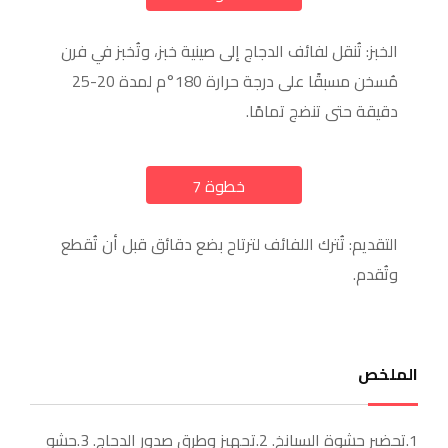
الخبز: تُنقل لفائف الدجاج إلى صينية خبز، وتُخبز في فرن
مُسخن مسبقًا على درجة حرارة 180°م لمدة 20-25
دقيقة حتى تنضج تمامًا.
خطوة 7
a
التقديم: تُترك اللفائف لترتاح بضع دقائق قبل أن تُقطع
وتُقدم.
الملخص
1.تحضير حشوة السبانخ. 2.تجهيز وطرق صدور الدجاج. 3.حشو