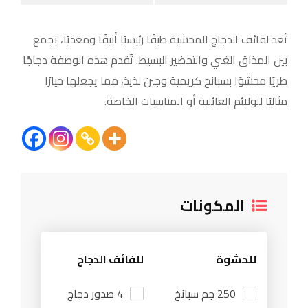
تُعد لفائف الدجاج المحشية طبقًا رئيسيًا أنيقًا ومغذيًا، يجمع
بين المذاق الغني والتحضير البسيط. تُقدم هذه الوصفة دجاجًا
طريًا محشوًا بسبانخ كريمية وجبن لذيذ، مما يجعلها خيارًا
مثاليًا للولائم العائلية أو المناسبات الخاصة.
المكونات
للحشوة
للفائف الدجاج
250 جم سبانخ
4 صدور دجاج