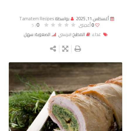
أغسطس 11, 2025
بواسطة
Tamatem Recipes
0
0
أعجبنى
/ 5
غداء
المطبخ:
فرنسي
الصعوبة: سهل
Google+
LinkedIn
Whatsapp
StumbleUpon
Tumblr