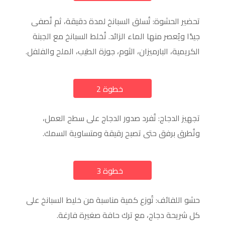
تحضير الحشوة: تُسلق السبانخ لمدة دقيقة، ثم تُصفى
جيدًا ويُعصر منها الماء الزائد. تُخلط السبانخ مع الجبنة
الكريمية، البارميزان، الثوم، جوزة الطيب، الملح والفلفل.
خطوة 2
a
تجهيز الدجاج: تُفرد صدور الدجاج على سطح العمل،
وتُطرق برفق حتى تصبح رقيقة ومتساوية السمك.
خطوة 3
a
حشو اللفائف: تُوزع كمية مناسبة من خليط السبانخ على
كل شريحة دجاج، مع ترك حافة صغيرة فارغة.