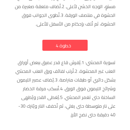
مستوٍ، الوجه الخشن لأعلى. 2.تُضاف ملعقة صغيرة من
الحشوة في منتصف الورقة. 3.تُطوى الجوانب فوق
الحشوة، ثم تُلف بإحكام من الأسفل للأعلى.
خطوة 4
a
تسوية المحشي: 1.يُفرش قاع قدر عميق ببعض أوراق
العنب غير المحشوة. 2.تُرتب لفائف ورق العنب المحشي
بشكل دائري أو طبقات متراصة. 3.يُضاف عصير الليمون
وشرائح الليمون فوق الورق. 4.تُسكب مرقة الخضار
الساخنة حتى تغمر المحشي. 5.يُغطى القدر ويُطهى
على نار متوسطة حتى يغلي، ثم تُخفف النار ويُترك 30-
40 دقيقة حتى نضج الأرز.