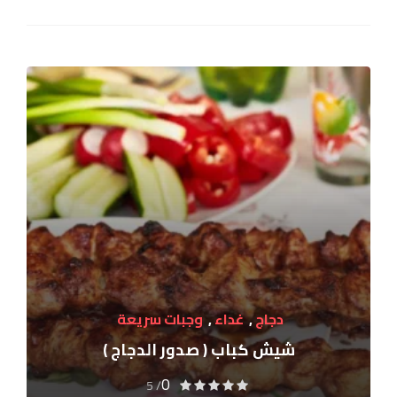
دجاج
,
غداء
,
وجبات سريعة
شيش كباب ( صدور الدجاج )
0
/ 5