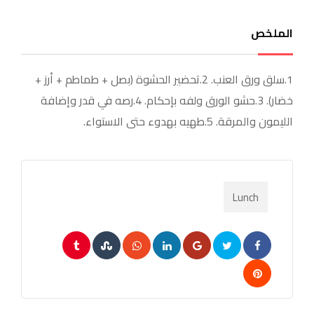
الملخص
1.سلق ورق العنب. 2.تحضير الحشوة (بصل + طماطم + أرز +
خضار). 3.حشو الورق ولفه بإحكام. 4.رصه في قدر وإضافة
الليمون والمرقة. 5.طهيه بهدوء حتى الاستواء.
Lunch
Tumblr
StumbleUpon
Whatsapp
LinkedIn
Google+
Pinterest