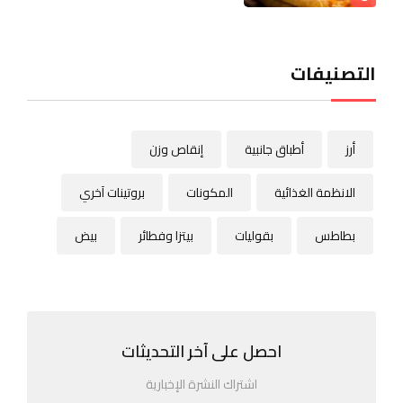
التصنيفات
أرز
أطباق جانبية
إنقاص وزن
الانظمة الغذائية
المكونات
بروتينات آخري
بطاطس
بقوليات
بيتزا وفطائر
بيض
احصل على آخر التحديثات
اشتراك النشرة الإخبارية