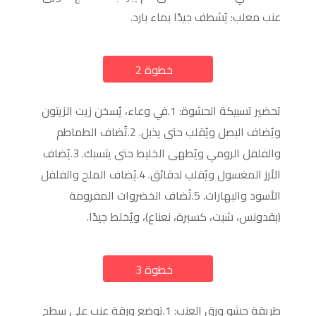
عنب معلب: يُشطف جيدًا بماء بارد.
خطوة 2
a
تحضير تسبيكة الحشوة: 1.في وعاء، يُسخن زيت الزيتون
ويُضاف البصل ويُقلب حتى يذبل. 2.تُضاف الطماطم
والفلفل الرومي ويُطهى الخليط حتى يتسبك. 3.يُضاف
الأرز المغسول ويُقلب لدقائق. 4.يُضاف الملح والفلفل
الأسود والبهارات. 5.تُضاف الخضروات المفرومة
(بقدونس، شبت، كسبرة، نعناع)، ويُخلط جيدًا.
خطوة 3
a
طريقة حشو ورق العنب: 1.توضع ورقة عنب على سطح