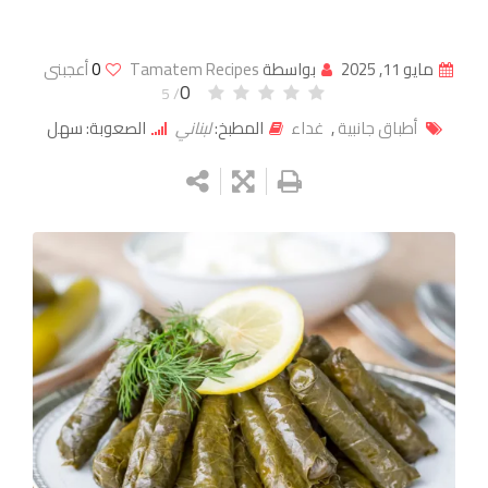
مايو 11, 2025
بواسطة
Tamatem Recipes
0
أعجبنى
0
/ 5
أطباق جانبية
,
غداء
المطبخ:
لبناني
الصعوبة: سهل
Google+
LinkedIn
Whatsapp
StumbleUpon
Tumblr