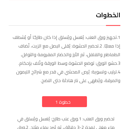
الخطوات
1.تجهيز ورق العنب: يُغسل ويُسلق إذا كان طازجًا أو يُشطف
إذا معلبًا. 2.تحضير الحشوة: يُقلى البصل مع الزيت، تُضاف
الطماطم والفلفل، ثم الأرز والخضار المفرومة والتوابل.
3.حشو الورق: توضع الحشوة وسط الورقة وتُلف بإحكام.
4.ترتيب وتسوية: يُرص المحشي في قدر مع شرائح الليمون
والمرقة، ويُطهى على نار هادئة حتى النضج.
خطوة 1
a
تحضير ورق العنب: 1.ورق عنب طازج: يُغسل ويُسلق في
ماء مغلي لمدة 2-3 دقائق، ثم يُبرد بماء مثلج. 2.ورق