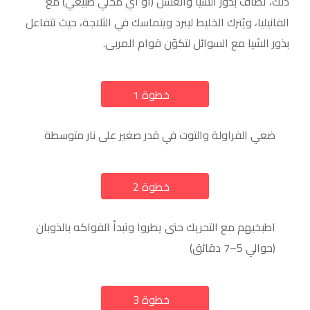
ذلك، تُضاف بذور الشيا والعسل (أو أي مُحلي طبيعي) مع
الفانيليا، ويُترك الخليط ليبرد ويتماسك في الثلاجة، حيث تتفاعل
بذور الشيا مع السوائل لتكوّن قوام المربى.
خطوة 1
a
ضعي الفراولة والتوت في قدر صغير على نار متوسطة
خطوة 2
a
اطبخيهم مع التحريك حتى يطروا وتبدأ الفواكه بالذوبان
(حوالي 5–7 دقائق)
خطوة 3
a