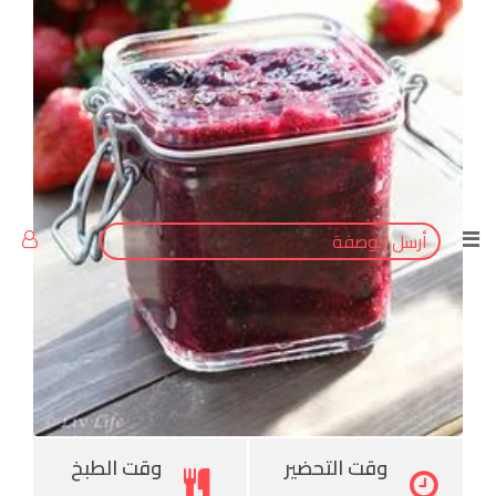
StumbleUpon
Tumblr
Pinterest
أرسل الوصفة
وقت التحضير
وقت الطبخ