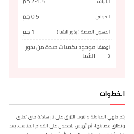
2-1.5 جم
الالياف
0.5 جم
البروتين
1 جم
الدهون الصحية ( بذور الشيا )
موجود بكميات جيدة من بذور
اوميغا
الشيا
3
الخطوات
يتم طهي الفراولة والتوت الأزرق على نار هادئة حتى تطرى
وتطلق عصارتها، ثم تُهرس للحصول على القوام المناسب. بعد