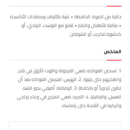
خالية من المواد الحافظة • غنية بالألياف ومضادات الأكسدة
• مثالية للأطفال والكبار • تنفع مع التوست، الزبادي، أو
كحشوة للكريب أو الشوفان
الملخص
1. تسخين الفواكه: ضعي الفراولة والتوت الأزرق في قدر
واطبخيهم حتى يلينوا. 2. الهرس: اهرسي الفواكه بعد أن
تطرى (يدوياً أو بالخلاط). 3. الإضافة: أضيفي بذور الشيا،
العسل، والفانيليا. 4. التبريد: ضعي المزيج في وعاء زجاجي
واتركيه في الثلاجة حتى يتماسك.