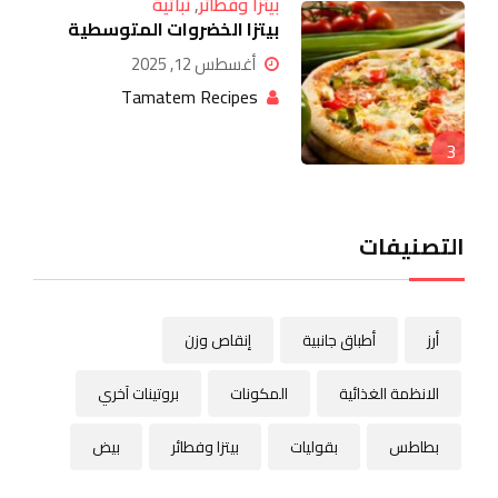
بيتزا وفطائر
,
نباتية
بيتزا الخضروات المتوسطية
أغسطس 12, 2025
Tamatem Recipes
3
التصنيفات
أرز
أطباق جانبية
إنقاص وزن
الانظمة الغذائية
المكونات
بروتينات آخري
بطاطس
بقوليات
بيتزا وفطائر
بيض