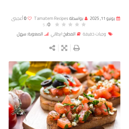
يونيو 11, 2025
بواسطة
Tamatem Recipes
0
أعجبنى
0
/ 5
وجبات خفيفة
المطبخ:
ايطالي
الصعوبة: سهل
Google+
LinkedIn
Whatsapp
StumbleUpon
Tumblr