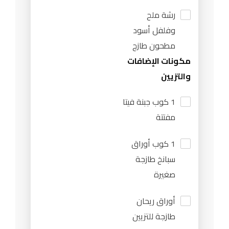
رشة ملح
وفلفل أسود
مطحون طازج
مكونات الإضافات
والتزيين
1 كوب جبنة فيتا
مفتتة
1 كوب أوراق
سبانخ طازجة
صغيرة
أوراق ريحان
طازجة للتزيين