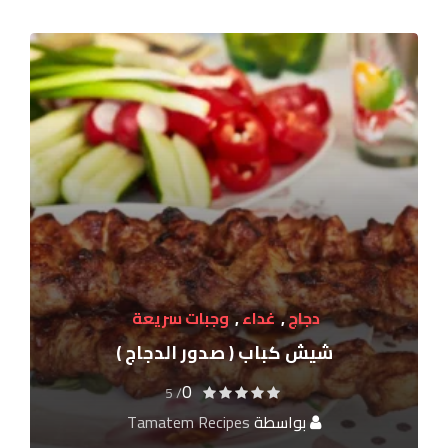
دجاج
,
غداء
,
وجبات سريعة
شيش كباب ( صدور الدجاج )
0
/ 5
بواسطة
Tamatem Recipes