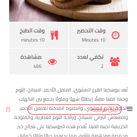
Pinterest
وقت التحضير
وقت الطبخ
10 minutes
10 Minutes
تكفي لعدد
مشاهدة
466
2
تُعد بروسكيتا القرع المشوي، الفلفل الأحمر، السبانخ، الثوم
وجبنة الفيتا مقبلًا إيطاليًا شهيًا وملونًا يجمع بين النكهات
الحلوة للقرع المشوي، والحلاوة المدخنة للفلفل الأحمر،
أرسل الوصفة
والانتعاش الترابي للسبانخ، ورائحة الثوم العطرية، والملوحة
الكريمية لجبنة الفيتا. تُقدم هذه البروسكيتا على شرائح خبز
محمصة ومدهونة بالثوم، مما يجعلها خيارًا مثاليًا كمقبل