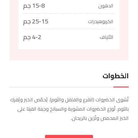
15-8 جم
الدهون
25-15 جم
الكربوهيدرات
4-2 جم
الألياف
الخطوات
تُشوى الخضروات (القرع والفلفل والثوم). يُحمّص الخبز ويُفرك
بالثوم. تُوزع الخضروات المشوية والسبانخ وجبنة الفيتا على
الخبز المحمص وتُزين بالريحان.