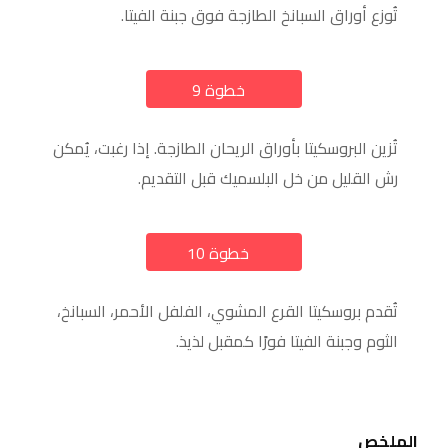
تُوزع أوراق السبانخ الطازجة فوق جبنة الفيتا.
خطوة 9
a
تُزين البروسكيتا بأوراق الريحان الطازجة. إذا رغبت، يُمكن
رش القليل من خل البلسميك قبل التقديم.
خطوة 10
a
تُقدم بروسكيتا القرع المشوي، الفلفل الأحمر، السبانخ،
الثوم وجبنة الفيتا فورًا كمقبل لذيذ.
الملخص