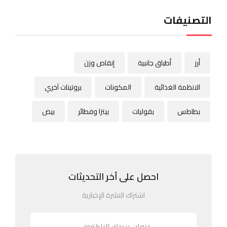
التصنيفات
أرز
أطباق جانبية
إنقاص وزن
الانظمة الغذائية
المكونات
بروتينات آخري
بطاطس
بقوليات
بيتزا وفطائر
بيض
احصل على آخر التحديثات
اشتراك النشرة الإخبارية