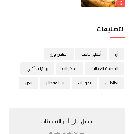
3
التصنيفات
أرز
أطباق جانبية
إنقاص وزن
الانظمة الغذائية
المكونات
بروتينات آخري
بطاطس
بقوليات
بيتزا وفطائر
بيض
احصل على آخر التحديثات
اشتراك النشرة الإخبارية