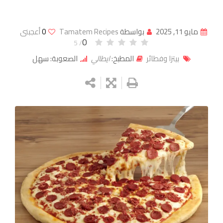
مايو 11, 2025
بواسطة
Tamatem Recipes
0
أعجبنى
0
/ 5
بيتزا وفطائر
المطبخ:
ايطالي
الصعوبة: سهل
Google+
LinkedIn
Whatsapp
StumbleUpon
Tumblr