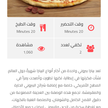
Pinterest
وقت التحضير
وقت الطبخ
20 Minutes
20 Minutes
تكفي لعدد
مشاهدة
1٬060
2
تعد بيتزا ببروني واحدة من أكثر أنواع البيتزا شهرةً حول العالم.
نشأت فكرتها في إيطاليا، لكنها تطورت وأصبحت رمزاً في
المطبخ الأمريكي، خاصة مع إضافة شرائح الببروني الحارة
والمقرمشة. تجمع هذه الوصفة بين العجينة المصنوعة من
دقيق القمح الكامل والشوفان، والصلصة الغنية بالنكهات،
مع تغطية سخية من الجبن والببروني لإرضاء جميع الأذواق.