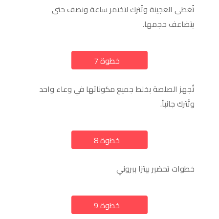
تُغطى العجينة وتُترك لتختمر ساعة ونصف حتى
يتضاعف حجمها.
خطوة 7
a
تُجهز الصلصة بخلط جميع مكوناتها في وعاء واحد
وتُترك جانباً.
خطوة 8
a
خطوات تحضير بيتزا ببروني
خطوة 9
a