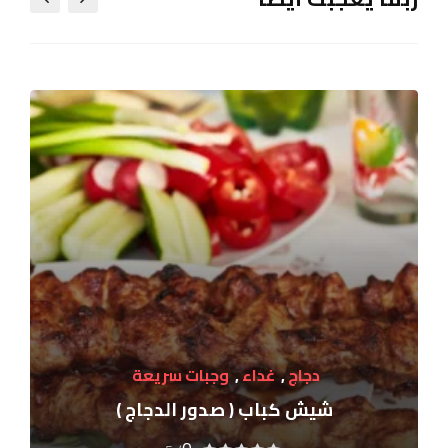
دجاج
,
غداء
,
وجبات سريعة
شيش كباب ( صدور الدجاج )