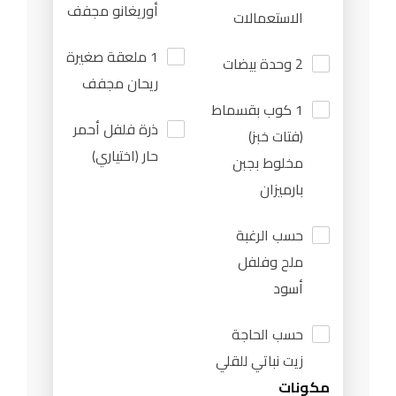
أوريغانو مجفف
الاستعمالات
1 ملعقة صغيرة
2 وحدة بيضات
ريحان مجفف
1 كوب بقسماط
ذرة فلفل أحمر
(فتات خبز)
حار (اختياري)
مخلوط بجبن
بارميزان
حسب الرغبة
ملح وفلفل
أسود
حسب الحاجة
زيت نباتي للقلي
مكونات