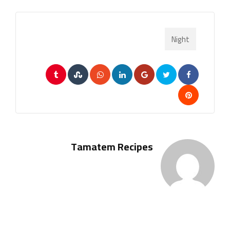
Night
Tumblr
StumbleUpon
Whatsapp
LinkedIn
Google+
Pinterest
Tamatem Recipes