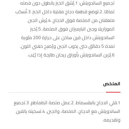
تجميع الساندويتش: 1.يُشق الخبز بالطول دون فصله
تمامًا. 2.توضع قطعة دجاج مقلية داخل الخبز. 3.تُسكب
ملعقتان من الصلصة فوق الدجاج. 4.يُرش الجبن
الموزاريلا وجبن البارميزان فوق الصلصة. 5.يُخبز
الساندويتش داخل فرن ساخن على حرارة 200 مئوية
لمدة 5 دقائق حتى يذوب الجبن ويُصبح ذهبي اللون.
6.يُزين الساندويتش بأوراق ريحان طازجة إذا رُغِب.
الملخص
1.قلي الدجاج بالبقسماط. 2.عمل صلصة الطماطم. 3.تجميع
الساندويتش مع الدجاج، الصلصة، والجبن. 4.تسخينه بالفرن
وتقديمه.