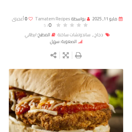
مايو 11, 2025
بواسطة
Tamatem Recipes
0
أعجبنى
0
/ 5
دجاج
,
ساندوتشات ساخنة
المطبخ:
ايطالي
الصعوبة: سهل
Google+
LinkedIn
Whatsapp
StumbleUpon