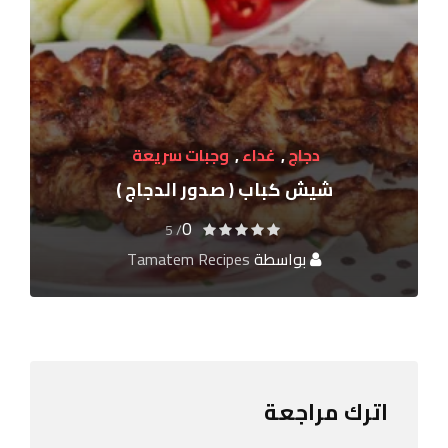
دجاج
,
غداء
,
وجبات سريعة
شيش كباب ( صدور الدجاج )
0
/ 5
بواسطة
Tamatem Recipes
اترك مراجعة