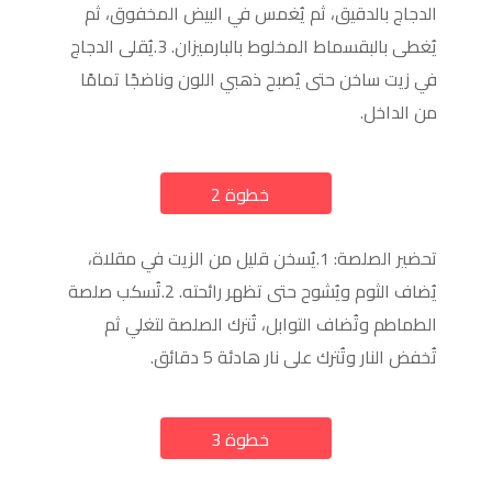
الدجاج بالدقيق، ثم يُغمس في البيض المخفوق، ثم
يُغطى بالبقسماط المخلوط بالبارميزان. 3.يُقلى الدجاج
في زيت ساخن حتى يُصبح ذهبي اللون وناضجًا تمامًا
من الداخل.
خطوة 2
a
تحضير الصلصة: 1.يُسخن قليل من الزيت في مقلاة،
يُضاف الثوم ويُشوح حتى تظهر رائحته. 2.تُسكب صلصة
الطماطم وتُضاف التوابل، تُترك الصلصة لتغلي ثم
تُخفض النار وتُترك على نار هادئة 5 دقائق.
خطوة 3
a