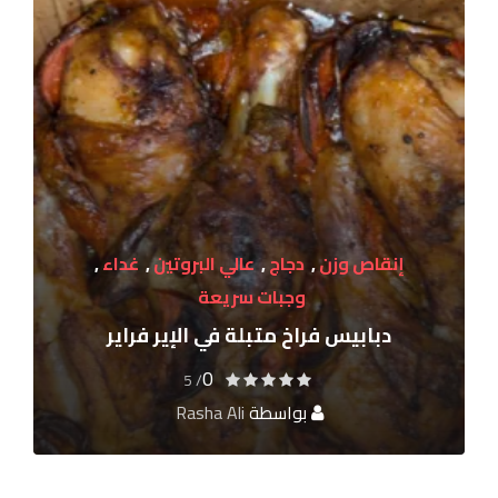
إنقاص وزن
,
دجاج
,
عالي البروتين
,
غداء
,
وجبات سريعة
دبابيس فراخ متبلة في الإير فراير
0
/ 5
بواسطة
Rasha Ali