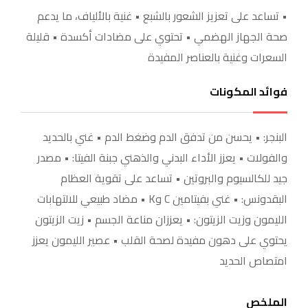
• تساعد على تعزيز الشعور بالشبع • غنية بالألياف، ما يدعم
صحة الجهاز الهضمي • تحتوي على مضادات أكسدة • قليلة
السعرات وغنية بالعناصر المفيدة
فوائد المكونات
البنجر: • يحسن من تدفق الدم وضغط الدم • غني بالحديد
والفولات • يعزز الأداء البدني والذهني جبنة الفيتا: • مصدر
جيد للكالسيوم والبروتين • تساعد على تقوية العظام
البقدونس: • غني بفيتامين C وK • مضاد طبيعي للالتهابات
الليمون وزيت الزيتون: • يعززان مناعة الجسم • زيت الزيتون
يحتوي على دهون مفيدة لصحة القلب • عصير الليمون يعزز
امتصاص الحديد
الملخص