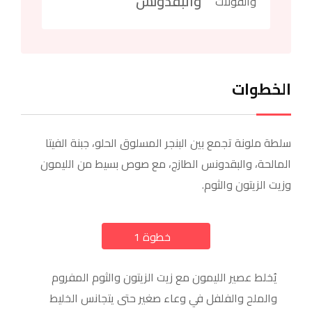
والبقدونس
والفولات
الخطوات
سلطة ملونة تجمع بين البنجر المسلوق الحلو، جبنة الفيتا
المالحة، والبقدونس الطازج، مع صوص بسيط من الليمون
وزيت الزيتون والثوم.
خطوة 1
a
يُخلط عصير الليمون مع زيت الزيتون والثوم المفروم
والملح والفلفل في وعاء صغير حتى يتجانس الخليط