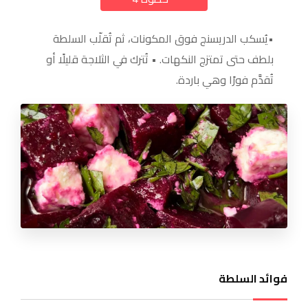
•يُسكب الدريسنج فوق المكونات، ثم تُقلّب السلطة
بلطف حتى تمتزج النكهات. • تُترك في الثلاجة قليلًا أو
تُقدَّم فورًا وهي باردة.
فوائد السلطة