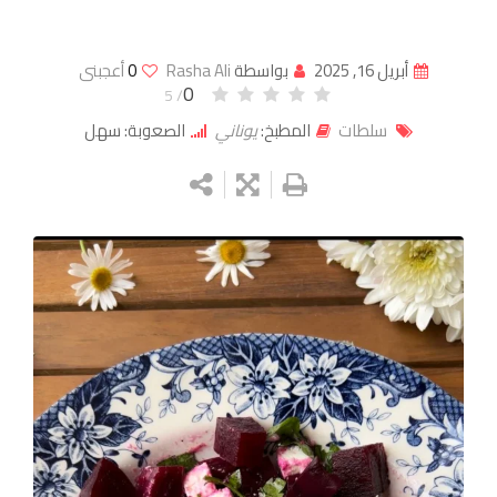
أبريل 16, 2025
بواسطة
Rasha Ali
0
أعجبنى
0
/ 5
سلطات
المطبخ:
يوناني
الصعوبة: سهل
Google+
LinkedIn
Whatsapp
StumbleUpon
Tumblr