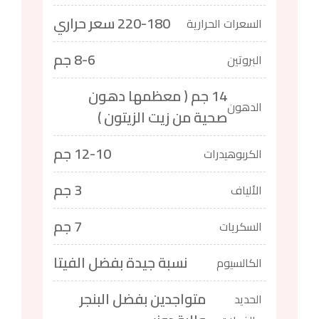
220-180 سعر حراري
السعرات الحرارية
8-6 جم
البروتين
14 جم ( معظمها دهون
الدهون
صحية من زيت الزيتون )
12-10 جم
الكربوهيدرات
3 جم
الألياف
7 جم
السكريات
نسبة جيدة بفضل الفيتا
الكالسيوم
متواجدين بفضل البنجر
الحديد