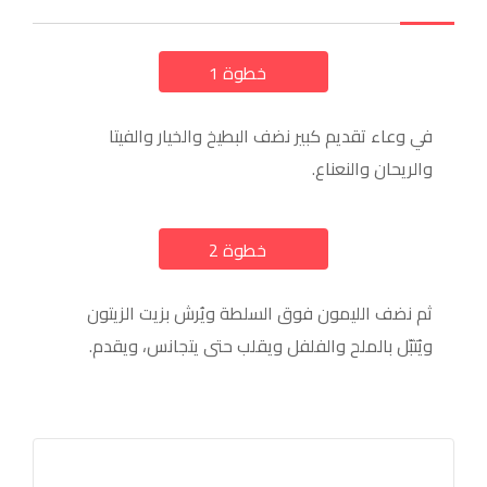
خطوة 1
a
في وعاء تقديم كبير نضف البطيخ والخيار والفيتا
والريحان والنعناع.
خطوة 2
a
ثم نضف الليمون فوق السلطة ويُرش بزيت الزيتون
ويُتبّل بالملح والفلفل ويقلب حتى يتجانس، ويقدم.