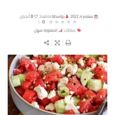
سبتمبر 4, 2022
بواسطة
فاطيما
0
أعجبنى
0
/ 5
سلطات
الصعوبة: سهل
Google+
LinkedIn
Whatsapp
StumbleUpon
Tumblr