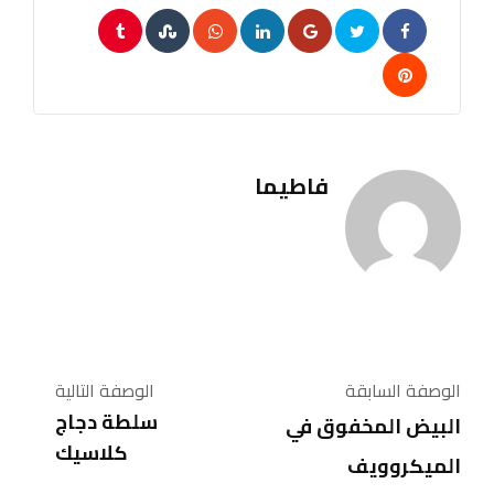
Tumblr
StumbleUpon
Whatsapp
LinkedIn
Google+
Pinterest
فاطيما
الوصفة السابقة
الوصفة التالية
سلطة دجاج
البيض المخفوق في
كلاسيك
الميكروويف