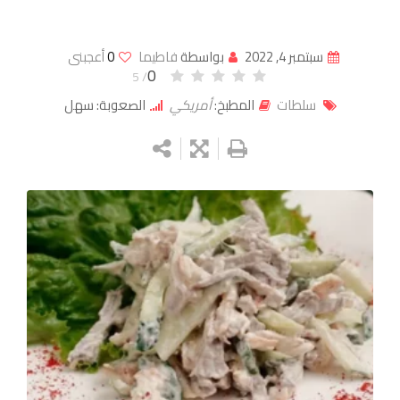
سبتمبر 4, 2022
بواسطة
فاطيما
0
أعجبنى
0
/ 5
سلطات
المطبخ:
أمريكي
الصعوبة: سهل
Google+
LinkedIn
Whatsapp
StumbleUpon
Tumblr