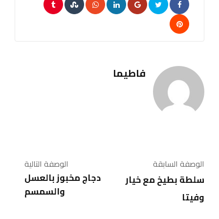
Tumblr
StumbleUpon
Whatsapp
LinkedIn
Google+
Pinterest
فاطيما
الوصفة السابقة
الوصفة التالية
دجاج مخبوز بالعسل
سلطة بطيخ مع خيار
والسمسم
وفيتا