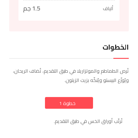
1.5 جم
ألياف
الخطوات
تُرص الطماطم والموتزاريلا في طبق التقديم، تُضاف الريحان،
ويُوزّع البيستو ويُنكّه بزيت الزيتون.
خطوة 1
a
تُرتّب أوراق الخس في طبق التقديم.