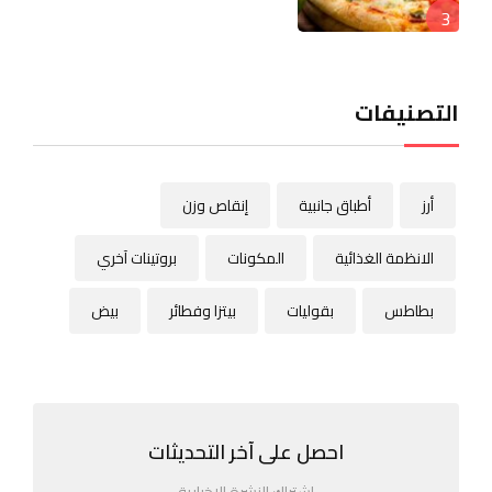
3
التصنيفات
أرز
أطباق جانبية
إنقاص وزن
الانظمة الغذائية
المكونات
بروتينات آخري
بطاطس
بقوليات
بيتزا وفطائر
بيض
احصل على آخر التحديثات