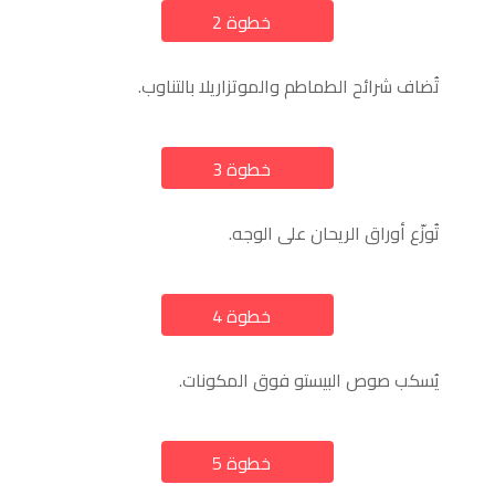
خطوة 2
a
تُضاف شرائح الطماطم والموتزاريلا بالتناوب.
خطوة 3
a
تُوزّع أوراق الريحان على الوجه.
خطوة 4
a
يُسكب صوص البيستو فوق المكونات.
خطوة 5
a