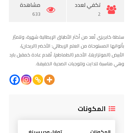
تكفي لعدد
مشاهدة
633
2
سلطة كابريزي تُعد من أكثر الأطباق الإيطالية شهرة، وتتميّز
بألوانها المستوحاة من العلم الإيطالي: الأخضر (الريحان)،
الأبيض (الموتزاريلا)، الأحمر (الطماطم). تُقدم عادة كمقبل بارد
وهي مناسبة للدايت وللوجبات الصحية الخفيفة.
المكونات
المكونات
توابل ودريسينغ