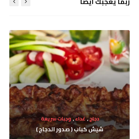
ربما يعجبك أيضا
دجاج
,
غداء
,
وجبات سريعة
شيش كباب ( صدور الدجاج )