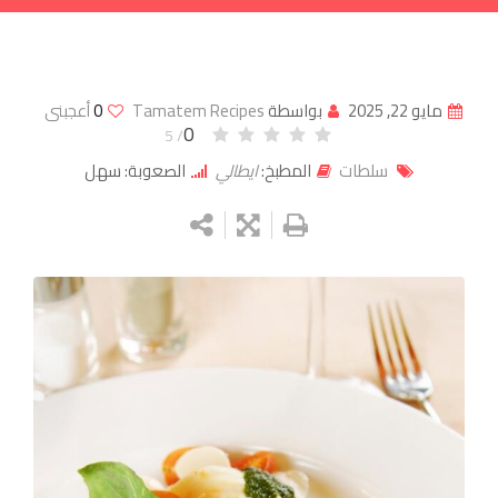
مايو 22, 2025
بواسطة
Tamatem Recipes
0
أعجبنى
0
/ 5
سلطات
المطبخ:
ايطالي
الصعوبة: سهل
Google+
LinkedIn
Whatsapp
StumbleUpon