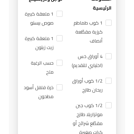
الرئيسية
1 ملعقة كبيرة
1 كوب طماطم
صوص بيستو
كرزية مقطّعة
1 ملعقة كبيرة
أنصاف
زيت زيتون
4 أوراق خس
حسب الرغبة
(اختياري للتقديم)
ملح
1/2 كوب أوراق
ذرة فلفل أسود
ريحان طازج
مطحون
1/2 كوب جبن
موتزاريلا طازج
مقطّع شرائح أو
كرات صغيرة