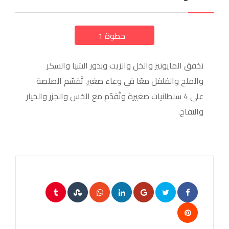
خطوة 1
a
نخفق المايونيز والخل والزيت وبذور الشيا والسكر
والملح والفلفل معًا في وعاء صغير. تُقسّم الصلصة
على 4 سلطانيات صغيرة وتُقدّم مع الخس والجزر والخيار
والتفاح.
Tumblr
StumbleUpon
Whatsapp
LinkedIn
Google+
Pinterest