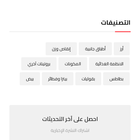
التصنيفات
أرز
أطباق جانبية
إنقاص وزن
الانظمة الغذائية
المكونات
بروتينات آخري
بطاطس
بقوليات
بيتزا وفطائر
بيض
احصل على آخر التحديثات
اشتراك النشرة الإخبارية