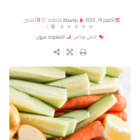
أكتوبر 16, 2022
بواسطة
فاطيما
0
أعجبنى
0
/ 5
لانش بوكس
الصعوبة: سهل
Google+
LinkedIn
Whatsapp
StumbleUpon
Tumblr