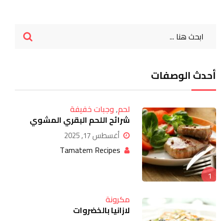
أحدث الوصفات
Google+
لحم
,
وجبات خفيفة
LinkedIn
شرائح اللحم البقري المشوي
Whatsapp
أغسطس 17, 2025
Tamatem Recipes
StumbleUpon
Tumblr
1
Pinterest
مكرونة
لازانيا بالخضروات