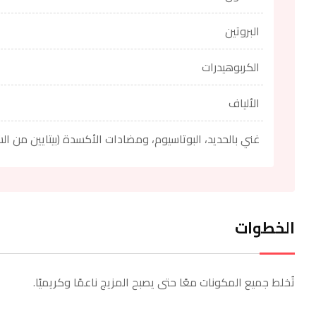
البروتين
الكربوهيدرات
الألياف
غني بالحديد، البوتاسيوم، ومضادات الأكسدة (بيتايين من الش
الخطوات
تُخلط جميع المكونات معًا حتى يصبح المزيج ناعمًا وكريميًا.