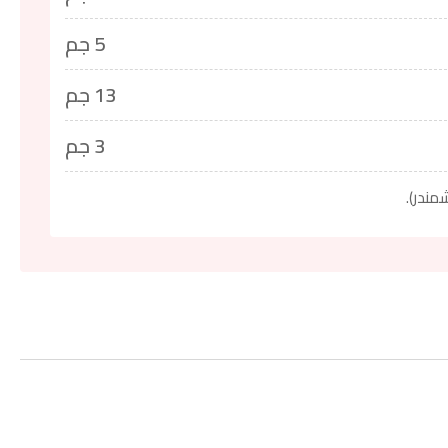
5 جم
13 جم
3 جم
مندر).