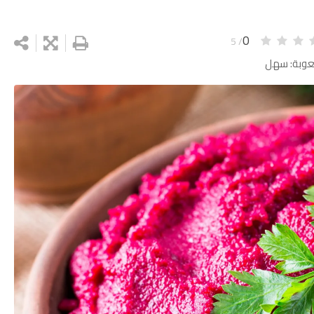
0
/ 5
عوبة: سهل