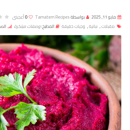
مايو 11, 2025
بواسطة
Tamatem Recipes
0
أعجبنى
مقبلات
,
نباتية
,
وجبات خفيفة
المطبخ:
وصفات مبتكرة
الص