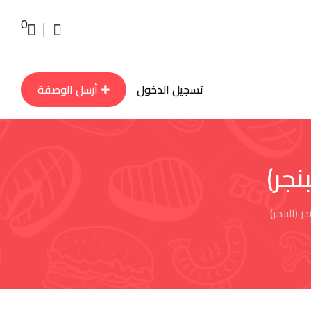
0
تسجيل الدخول
أرسل الوصفة
جر)
(البنجر)