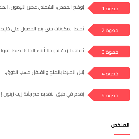
يُوضع الحمص، الشمندر، عصير الليمون، الطحي
خطوة 1
a
تُخلط المكونات حتى يتم الحصول على خليط 
خطوة 2
a
يُضاف الزيت تدريجيًا أثناء الخلط لضبط القوام
خطوة 3
a
يُتبل الخليط بالملح والفلفل حسب الذوق.
خطوة 4
a
يُقدم في طبق التقديم مع رشة زيت زيتون 
خطوة 5
a
الملخص