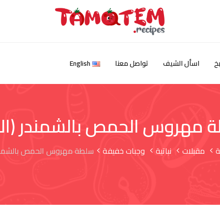
خ
اسأل الشيف
تواصل معنا
English
 مهروس الحمص بالشمندر (البن
ة
مقبلات
نباتية
وجبات خفيفة
سلطة مهروس الحمص بالشمندر 