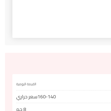
القيمة اليومية
160-140سعر حراري
8 جم