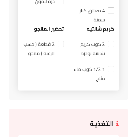
ذرة ليمون
4 معالق كبار
سمنة
كريم شانتيه
تحضير المانجو
2 كوب كريم
2 قطعة ( حسب
شانتيه بودرة
الرغبة ) مانجو
1 1/2 كوب ماء
مثلج
التغذية