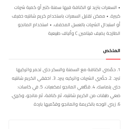
• السعرات بتزيد لو الكنافة فيها سمنة كتير أو كمية شربات
كبيرة. • ممكن تقليل السعرات باستخدام كريم شانتيه خفيف
أو استبدال الشربات بالعسل المخفف. • استخدام المانجو
الطازجة يضيف فيتامين C وألياف طبيعية
الملخص
1. حمّصي الكنافة مع السمنة والسكر حتى تحمر واتركيها
تبرد. 2. حضّري الشربات واتركيه يبرد. 3. اخفقي الكريم شانتيه
حتى يتماسك. 4. قطّعي المانجو لمكعبات. 5. في كاسات:
ضعي طبقات من الكريم شانتيه، ثم كنافة، ثم مانجو، وكرري.
6. زيني الوجه بالكريمة والمانجو وقدّميها باردة