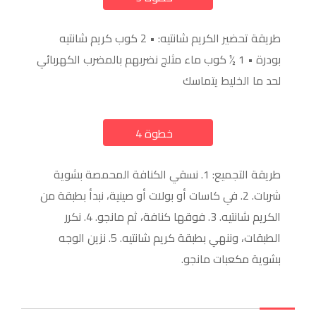
طريقة تحضير الكريم شانتيه: • 2 كوب كريم شانتيه
بودرة • 1 ½ كوب ماء مثلج نضربهم بالمضرب الكهربائي
لحد ما الخليط يتماسك
خطوة 4
a
طريقة التجميع: 1. نسقي الكنافة المحمصة بشوية
شربات. 2. في كاسات أو بولات أو صينية، نبدأ بطبقة من
الكريم شانتيه. 3. فوقها كنافة، ثم مانجو. 4. نكرر
الطبقات، وننهي بطبقة كريم شانتيه. 5. نزين الوجه
بشوية مكعبات مانجو.