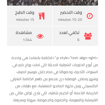
وقت التحضير
وقت الطبخ
15 minutes
15-20 minutes
تكفي لعدد
مشاهدة
1٬044
6
<p style=”text-align: right;”>الكنافة بالمانجا هي واحدة
من أروع الحلويات الشرقية الحديثة اللي لاقت رواج كبير في
السنوات الأخيرة، وخصوصًا في مصر خلال موسم الصيف
وشهر رمضان. الوصفة دي بتجمع بين طعم الكنافة الشرقي
الكلاسيكي وبين نكهة المانجو المنعشة، مع طبقات من
الكريمة الناعمة أو الكريم شانتيه، اللي بتدي توازن مثالي بين
القرمشة والنعومة، والحلاوة والحموضة. سهلة وسريعة،