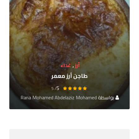
أرز
,
غداء
طاجن أرز معمر
5
/ 5
بواسطة
Rana Mohamed Abdelaziz Mohamed