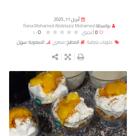
أبريل 11, 2025
بواسطة
Rana Mohamed Abdelaziz Mohamed
0
0
أعجبنى
/ 5
حلويات شرقية
المطبخ:
مصري
الصعوبة: سهل
Google+
LinkedIn
Whatsapp
StumbleUpon