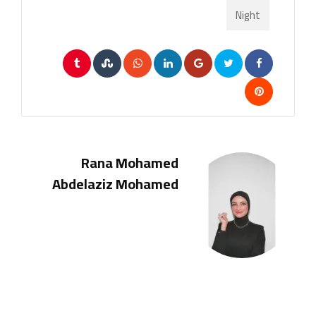
Night
Tumblr
StumbleUpon
Whatsapp
LinkedIn
Google+
Pinterest
Rana Mohamed
Abdelaziz Mohamed