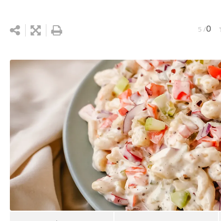
0
/ 5