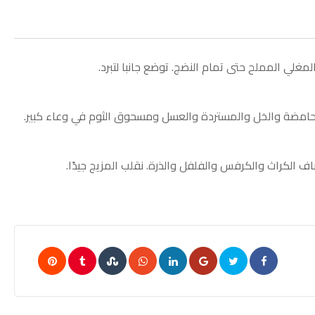
مغلي المملح حتى تمام النضج. توضع جانبا لتبرد.
ة الحامضة والخل والمستردة والعسل ومسحوق الثوم في وعاء كبير.
ف الكراث والكرفس والفلفل والذرة. نقلب المزيج جيدًا.
Pinterest
Tumblr
StumbleUpon
Whatsapp
LinkedIn
Google+