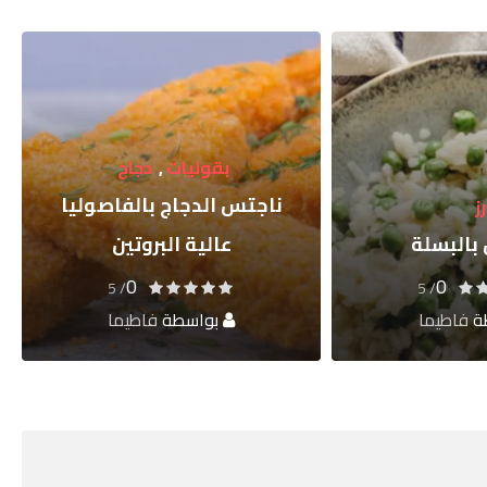
ت
,
دجاج
بطاطس
 بالفاصوليا
بطاطس محمصة
لبروتين
بالبارميزان وزبدة الثوم
0
0
/ 5
/ 5
ة
فاطيما
بواسطة
فاطيما