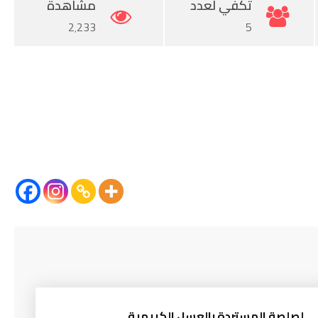
تكفي لعدد
مشاهدة
2٬233
5
لصلصة المستردة بالعسل الكريمية