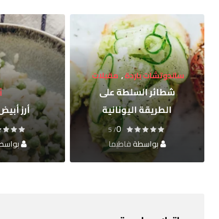
بقوليا
ناجتس الدجاج
أرز
أرز أبيض بالبسلة
عالية ا
0
/ 5
بواسطة
فاطيما
بواسط