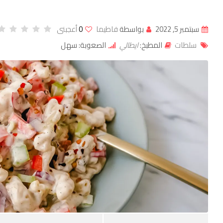
سبتمبر 5, 2022
بواسطة
فاطيما
0
أعجبنى
سلطات
المطبخ:
ايطالي
الصعوبة: سهل