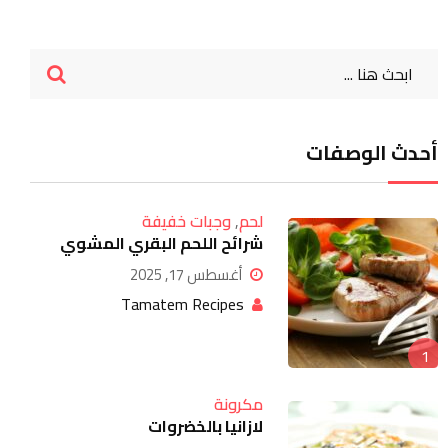
أحدث الوصفات
Google+
لحم
,
وجبات خفيفة
LinkedIn
شرائح اللحم البقري المشوي
Whatsapp
أغسطس 17, 2025
Tamatem Recipes
StumbleUpon
Tumblr
1
Pinterest
مكرونة
لازانيا بالخضروات