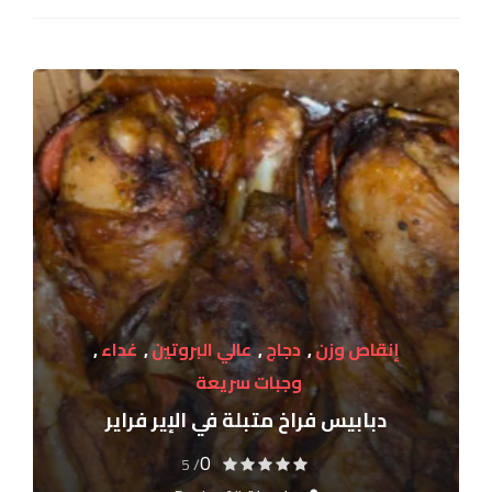
إنقاص وزن
,
دجاج
,
عالي البروتين
,
غداء
,
وجبات سريعة
دبابيس فراخ متبلة في الإير فراير
0
/ 5