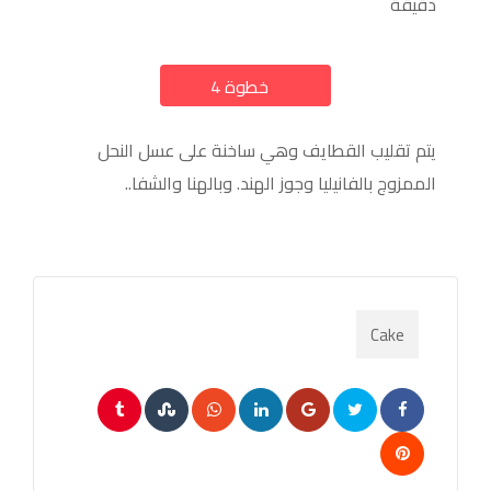
دقيقة
خطوة 4
a
يتم تقليب القطايف وهي ساخنة على عسل النحل
الممزوج بالفانيليا وجوز الهند. وبالهنا والشفا..
Cake
Tumblr
StumbleUpon
Whatsapp
LinkedIn
Google+
Pinterest