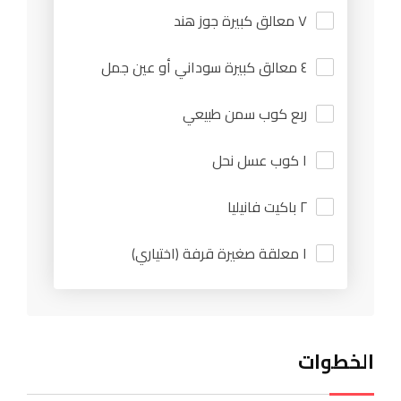
٧ معالق كبيرة جوز هند
٤ معالق كبيرة سوداني أو عين جمل
ربع كوب سمن طبيعي
١ كوب عسل نحل
٢ باكيت فانيليا
١ معلقة صغيرة قرفة (اختياري)
الخطوات