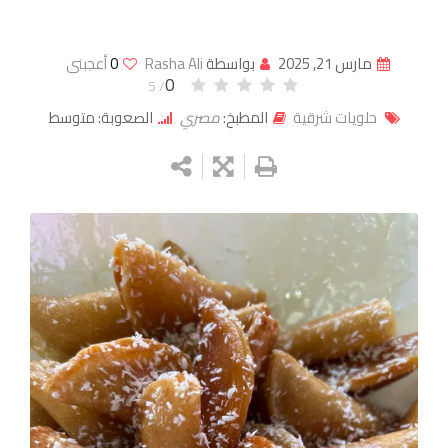
مارس 21, 2025
بواسطة
Rasha Ali
0
أعجبنى
0
/ 5
حلويات شرقية
المطبخ:
مصري
الصعوبة: متوسط
Google+
LinkedIn
Whatsapp
StumbleUpon
Tumblr