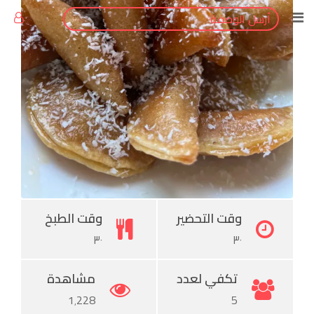
أرسل الوصفة
Pinterest
وقت التحضير
وقت الطبخ
٣٠
٣٠
تكفي لعدد
مشاهدة
1٬228
5