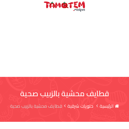
طى
محتوى
قطايف محشية بالزبيب صحية
الرئيسية
حلويات شرقية
قطايف محشية بالزبيب صحية